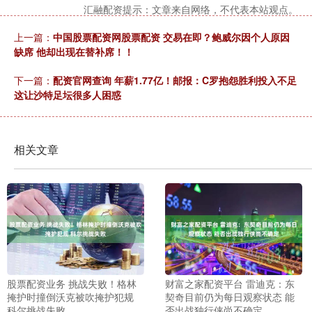
汇融配资提示：文章来自网络，不代表本站观点。
上一篇：
中国股票配资网股票配资 交易在即？鲍威尔因个人原因
缺席 他却出现在替补席！！
下一篇：
配资官网查询 年薪1.77亿！邮报：C罗抱怨胜利投入不足
这让沙特足坛很多人困惑
相关文章
股票配资业务 挑战失败！格林
财富之家配资平台 雷迪克：东
掩护时撞倒沃克被吹掩护犯规
契奇目前仍为每日观察状态 能
科尔挑战失败
否出战独行侠尚不确定