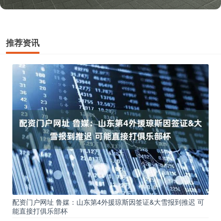
推荐资讯
配资门户网址 鲁媒：山东第4外援琼斯因签证&大雪报到推迟 可
能直接打俱乐部杯