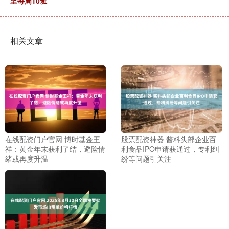
至每周10班
相关文章
在线配资门户官网 博时基金王
股票配资神器 酱料头部企业百
祥：黄金年末获利了结，避险情
利食品IPO申请获通过，专利纠
绪或再度升温
纷等问题引关注